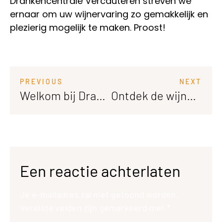
Drankencentrale Vercauteren streven we
ernaar om uw wijnervaring zo gemakkelijk en
plezierig mogelijk te maken. Proost!
PREVIOUS
NEXT
Welkom bij Drankencentrale Vercauteren – Ontdek onze uitgebreide selectie wijnen en bestel gemakkelijk online
Ontdek de wijnen van Drankencentrale Vercauteren
Een reactie achterlaten
Je e-mailadres zal niet getoond worden.
Vereiste velden zijn gemarkeerd met
*